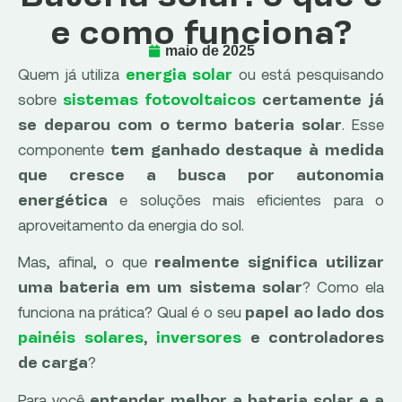
e como funciona?
maio de 2025
Quem já utiliza
ou está pesquisando
energia solar
sobre
sistemas fotovoltaicos
certamente já
. Esse
se deparou com o termo bateria solar
componente
tem ganhado destaque à medida
que cresce a busca por autonomia
e soluções mais eficientes para o
energética
aproveitamento da energia do sol.
Mas, afinal, o que
realmente significa utilizar
? Como ela
uma bateria em um sistema solar
funciona na prática? Qual é o seu
papel ao lado dos
painéis solares
,
inversores
e controladores
?
de carga
Para você
entender melhor a bateria solar e a