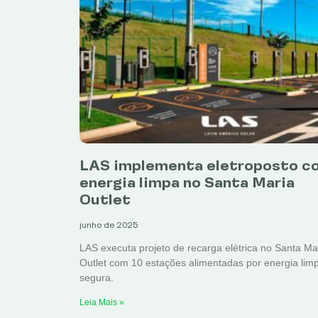
LAS implementa eletroposto c
energia limpa no Santa Maria
Outlet
junho de 2025
LAS executa projeto de recarga elétrica no Santa Ma
Outlet com 10 estações alimentadas por energia lim
segura.
Leia Mais »