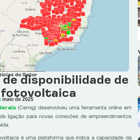
tícias do Setor
de disponibilidade de
 fotovoltaica
maio de 2025
(Cemig) desenvolveu uma ferramenta online em
Gerais
de de ligação para novas conexões de empreendimentos
ída.
ovoltaica é uma plataforma que indica a capacidade da