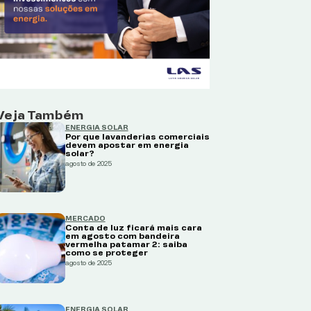
Veja Também
ENERGIA SOLAR
Por que lavanderias comerciais
devem apostar em energia
solar?
agosto de 2025
MERCADO
Conta de luz ficará mais cara
em agosto com bandeira
vermelha patamar 2: saiba
como se proteger
agosto de 2025
ENERGIA SOLAR