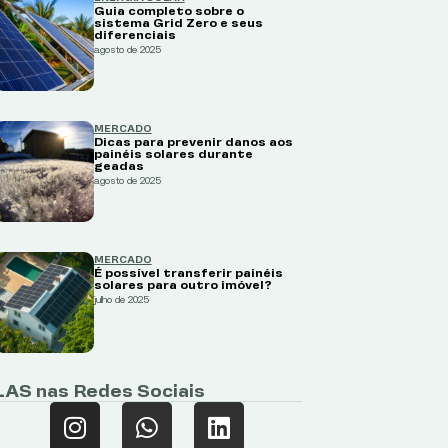
Guia completo sobre o
sistema Grid Zero e seus
diferenciais
agosto de 2025
MERCADO
Dicas para prevenir danos aos
painéis solares durante
geadas
agosto de 2025
MERCADO
É possível transferir painéis
solares para outro imóvel?
julho de 2025
LAS nas Redes Sociais