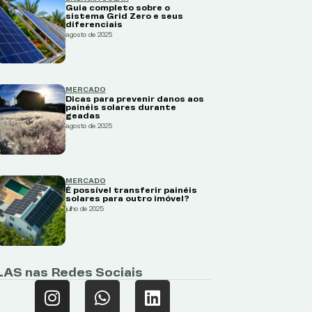
Guia completo sobre o
sistema Grid Zero e seus
diferenciais
agosto de 2025
MERCADO
Dicas para prevenir danos aos
painéis solares durante
geadas
agosto de 2025
MERCADO
É possível transferir painéis
solares para outro imóvel?
julho de 2025
LAS nas Redes Sociais