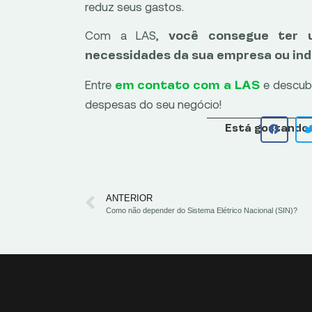
reduz seus gastos.
Com a LAS,
você consegue ter u
necessidades da sua empresa ou ind
Entre
e descubr
em contato com a LAS
despesas do seu negócio!
Está gostando 
ANTERIOR
Como não depender do Sistema Elétrico Nacional (SIN)?