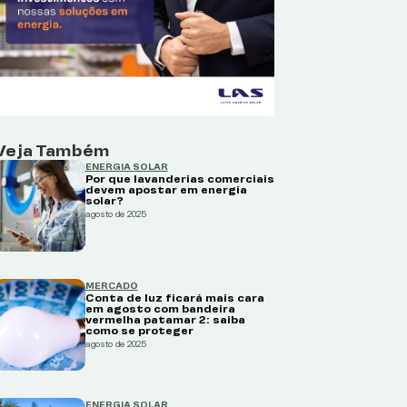
Veja Também
ENERGIA SOLAR
Por que lavanderias comerciais
devem apostar em energia
solar?
agosto de 2025
MERCADO
Conta de luz ficará mais cara
em agosto com bandeira
vermelha patamar 2: saiba
como se proteger
agosto de 2025
ENERGIA SOLAR