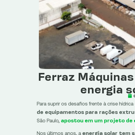
Ferraz Máquinas
energia s
Para suprir os desafios frente à crise hídric
de equipamentos para rações extru
São Paulo,
apostou
em um projeto de 
Nos últimos anos, a
energia solar tem s