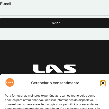
E-mail
Enviar
Uma empresa que busca
Gerenciar o consentimento
entregar o planeta a nossos
filhos em melhor estado
Para fornecer as melhores experiências, usamos tecnologias como
que a recebemos.
cookies para armazenar e/ou acessar informações do dispositivo. O
consentimento para essas tecnologias nos permitirá processar dados
como comportamento de navegação ou IDs exclusivos neste site. Não